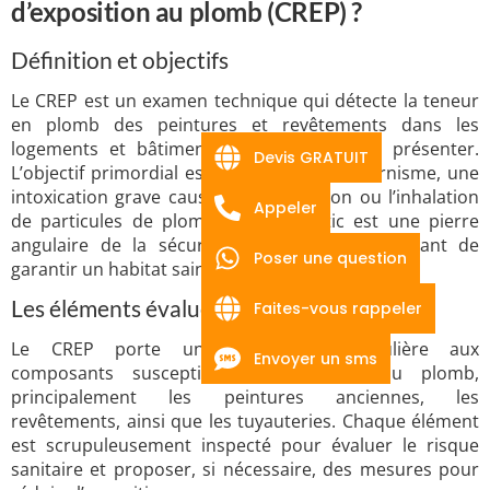
d’exposition au plomb (CREP) ?
Définition et objectifs
Le CREP est un examen technique qui détecte la teneur
en plomb des peintures et revêtements dans les
logements et bâtiments susceptibles d’en présenter.
Devis GRATUIT
L’objectif primordial est de prévenir le saturnisme, une
intoxication grave causée par l’ingestion ou l’inhalation
Appeler
de particules de plomb. Ce diagnostic est une pierre
angulaire de la sécurité immobilière, permettant de
Poser une question
garantir un habitat sain pour les occupants.
Les éléments évalués
Faites-vous rappeler
Le CREP porte une attention particulière aux
Envoyer un sms
composants susceptibles de contenir du plomb,
principalement les peintures anciennes, les
revêtements, ainsi que les tuyauteries. Chaque élément
est scrupuleusement inspecté pour évaluer le risque
sanitaire et proposer, si nécessaire, des mesures pour