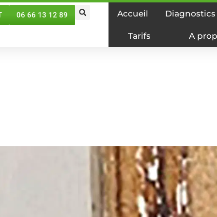
Accueil
Diagnostics
T
06 66 13 12 89
Tarifs
A prop
stic Plomb dans les h
01/07/2024
Jean-Philippe MOURCIA