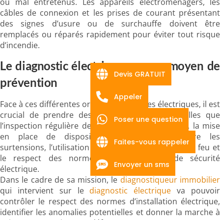
ou mal entretenus. Les appareils électroménagers, les
câbles de connexion et les prises de courant présentant
des signes d’usure ou de surchauffe doivent être
remplacés ou réparés rapidement pour éviter tout risque
d’incendie.
Le diagnostic électrique comme moyen de
Devis GRATUIT
prévention
Appeler
Face à ces différentes origines d’incendies électriques, il est
crucial de prendre des mesures préventives telles que
Poser une question
l’inspection régulière des installations électriques, la mise
en place de dispositifs de protection contre les
Faites-vous rappeler
surtensions, l’utilisation de matériaux résistants au feu et
le respect des normes d’installation et de sécurité
Envoyer un sms
électrique.
Dans le cadre de sa mission, le
diagnostiqueur immobilier
qui intervient sur le
diagnostic électrique
va pouvoi
contrôler le respect des normes d’installation électrique,
identifier les anomalies potentielles et donner la marche à