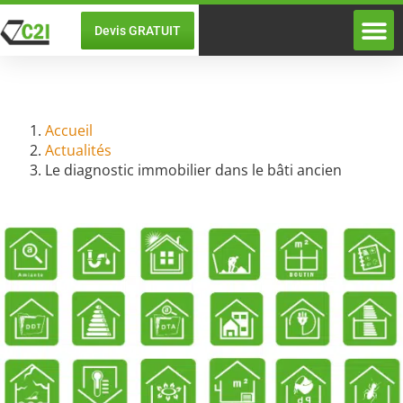
Devis GRATUIT
Diagnostic
A propos de DC2I
Le diagnostic immobilier dans le bâti ancien
06/07/2024
Jean-Philippe MOURCIA
Accueil
Actualités
Le diagnostic immobilier dans le bâti ancien