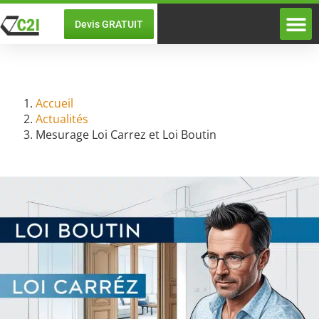
Devis GRATUIT
Diagnostic
A propos de DC2I
Mesurage Loi Carrez et Loi Boutin
06/09/2024
Jean-Philippe MOURCIA
Accueil
Actualités
Mesurage Loi Carrez et Loi Boutin