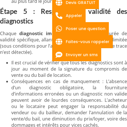
au plus tard le jour de la signature.
Devis GRATUIT
Étape 5 : Respecter la validité des
Appeler
diagnostics
Poser une question
Chaque
diagnostic immobilier
possède une durée d
validité spécifique, allant de 6 mois à une période illimitée
Faites-vous rappeler
(sous conditions pour l’amiante et le plomb si aucune trace
n’est détectée).
Envoyer un sms
Il est crucial de vérifier que tous les diagnostics sont à
jour au moment de la signature du compromis de
vente ou du bail de location.
Conséquences en cas de manquement : L’absence
d’un diagnostic obligatoire, la fourniture
d’informations erronées ou un diagnostic non valide
peuvent avoir de lourdes conséquences. L’acheteur
ou le locataire peut engager la responsabilité du
vendeur ou du bailleur, demander l’annulation de la
vente/du bail, une diminution du prix/loyer, voire des
dommages et intérêts pour vices cachés.